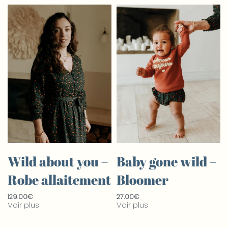
r
Wild about you –
Baby gone wild –
Robe allaitement
Bloomer
129.00
€
27.00
€
Voir plus
Voir plus