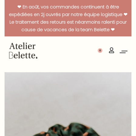
Panneau de gestion des cookies
❤ En août, vos commandes continuent à être
expédiées en 2j ouvrés par notre équipe logistique ❤
Le traitement des retours est néanmoins ralenti pour
cause de vacances de la team Belette ❤
0