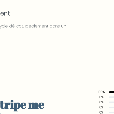
ment
cycle délicat. Idéalement dans un
100%
Note
5
sur 5
0%
tripe me
Note
4
sur 5
0%
Note
3
sur 5
0%
Note
2
sur 5
0%