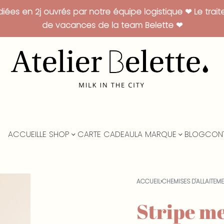
es en 2j ouvrés par notre équipe logistique ❤ Le trai
de vacances de la team Belette ❤
ACCUEIL
LE SHOP
CARTE CADEAU
LA MARQUE
BLOG
CON
ACCUEIL
›
CHEMISES D'ALLAITEM
Stripe m
89.00
€
95.00
€