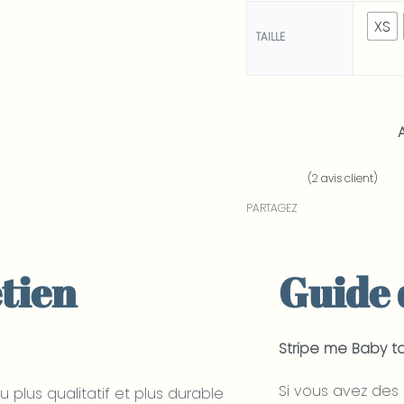
XS
TAILLE
(
2
avis client)
Noté
2
5.00
sur 5 basé sur
notation
PARTAGEZ
tien
Guide d
Stripe me Baby ta
Si vous avez des
 plus qualitatif et plus durable