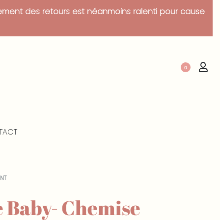
tement des retours est néanmoins ralenti pour cause
0
TACT
ENT
e Baby- Chemise