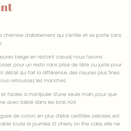
ent
a chemise d’allaitement qui s’enfile et se porte sans
.
rayures beige en restant casual, nous l’avons
osser, pour un resto sans prise de tête ou juste pour
it détail qui fait la différence, des rayures plus fines
vous retroussez les manches.
es et faciles à manipuler d’une seule main, pour que
ême avec bébé dans les bras H24.
gaze de coton, en plus d’être certifiée oekotex, est
ble toute la journée. Et cherry on the cake, elle ne