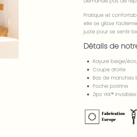
demande pas de rep
Pratique et confortabl
elle se glisse facilem
juste pour se sentir bi
Détails de not
Rayure beige/écr
Coupe droite
Bas de manches 
Poche poitrine
Zips YKK® invisible