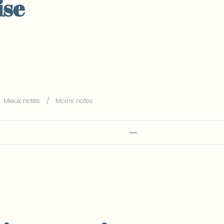
ise
Note
1
sur 5
Mieux notés
Moins notés