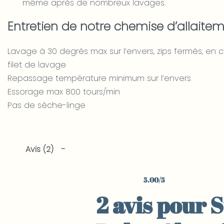
même après de nombreux lavages.
Entretien de notre chemise d’allaite
Lavage à 30 degrés max sur l’envers, zips fermés, en 
filet de lavage
Repassage température minimum sur l’envers
Essorage max 800 tours/min
Pas de sèche-linge
Avis (2)
5.00
/5
Noté
2
5.00
sur 5 basé sur
notations client
2 avis pour
S