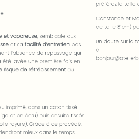
préférez la taille
ie
Constance et Mari
de taille 81cm) po
re et vaporeuse
, semblable aux
Un doute sur la t
esse
et sa
facilité d’entretien
: pas
à
ement l’absence de repassage qui
bonjour@atelierbel
éjà été lavée une première fois en
e risque de rétrécissement
au
su imprimé, dans un coton tissé-
eige et en écru) puis ensuite tissés
jolie rayure). Grâce à ce procédé,
s tiendront mieux dans le temps