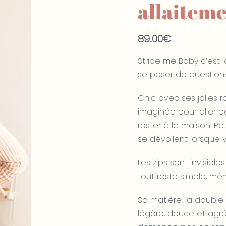
allaitem
89.00
€
Stripe me Baby c’est l
se poser de questions
Chic avec ses jolies 
imaginée pour aller b
rester à la maison. Pet
se dévoilent lorsque 
Les zips sont invisibl
tout reste simple, m
Sa matière, la double 
légère, douce et agréa