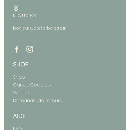
Lille, France
bonjour@atelierbelette.fr
SHOP
Shop
Cartes Cadeaux
Wishlist
Demande de retours
AIDE
FAQ